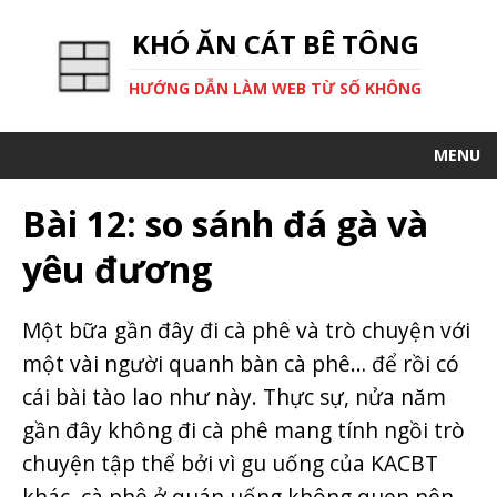
KHÓ ĂN CÁT BÊ TÔNG
HƯỚNG DẪN LÀM WEB TỪ SỐ KHÔNG
MENU
Bài 12: so sánh đá gà và
yêu đương
Một bữa gần đây đi cà phê và trò chuyện với
một vài người quanh bàn cà phê… để rồi có
cái bài tào lao như này. Thực sự, nửa năm
gần đây không đi cà phê mang tính ngồi trò
chuyện tập thể bởi vì gu uống của KACBT
khác, cà phê ở quán uống không quen nên