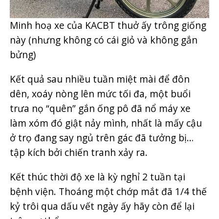
Minh hoạ xe của KACBT thuở ấy trông giống
này (nhưng không có cái giỏ và không gắn
bửng)
Kết quả sau nhiều tuần miệt mài để đôn
dên, xoáy nòng lên mức tối đa, một buổi
trưa nọ “quên” gắn ống pô đã nổ máy xe
làm xóm đó giật nảy mình, nhất là mấy cậu
ở trọ đang say ngủ trên gác đã tưởng bị…
tập kích bởi chiến tranh xảy ra.
Kết thúc thời độ xe là kỳ nghỉ 2 tuần tại
bệnh viện. Thoáng một chớp mắt đã 1/4 thế
kỷ trôi qua dấu vết ngày ấy hãy còn để lại