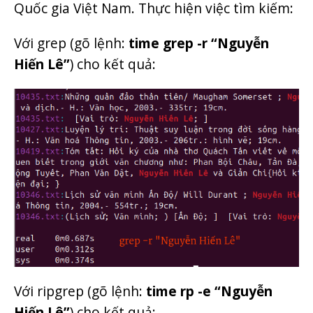
Quốc gia Việt Nam. Thực hiện việc tìm kiếm:
Với grep (gõ lệnh:
time grep -r “Nguyễn
Hiến Lê”
) cho kết quả:
Với ripgrep (gõ lệnh:
time rp -e “Nguyễn
Hiến Lê”
) cho kết quả: