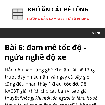
KHÓ ĂN CÁT BÊ TÔNG
HƯỚNG DẪN LÀM WEB TỪ SỐ KHÔNG
MENU
Bài 6: đam mê tốc độ -
ngứa nghề độ xe
Hẳn nếu bạn từng ghé Khó ăn cát bê tông
trước đây nhiều năm và ngay cả bây giờ
cũng đều nhận thấy 1 điều:
tốc độ
. Để
KACBT giải thích cho các bạn vì sao giả
thuyết “
việc gì khi mới lớn người ta làm, họ sẽ
làm điều đó cho quãng đời còn lại
” (không rõ