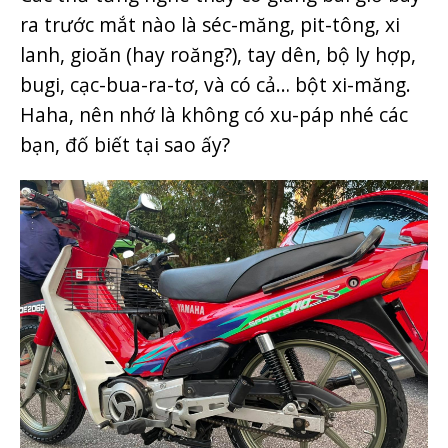
ra trước mắt nào là séc-măng, pit-tông, xi
lanh, gioăn (hay roăng?), tay dên, bộ ly hợp,
bugi, cạc-bua-ra-tơ, và có cả… bột xi-măng.
Haha, nên nhớ là không có xu-páp nhé các
bạn, đố biết tại sao ấy?