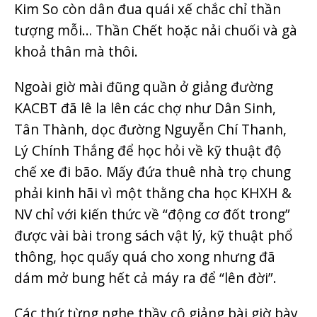
Kim So còn dân đua quái xế chắc chỉ thần
tượng mỗi… Thần Chết hoặc nải chuối và gà
khoả thân mà thôi.
Ngoài giờ mài đũng quần ở giảng đường
KACBT đã lê la lên các chợ như Dân Sinh,
Tân Thành, dọc đường Nguyễn Chí Thanh,
Lý Chính Thắng để học hỏi về kỹ thuật độ
chế xe đi bão. Mấy đứa thuê nhà trọ chung
phải kinh hãi vì một thằng cha học KHXH &
NV chỉ với kiến thức về “động cơ đốt trong”
được vài bài trong sách vật lý, kỹ thuật phổ
thông, học quấy quá cho xong nhưng đã
dám mở bung hết cả máy ra để “lên đời”.
Các thứ từng nghe thầy cô giảng bài giờ bày