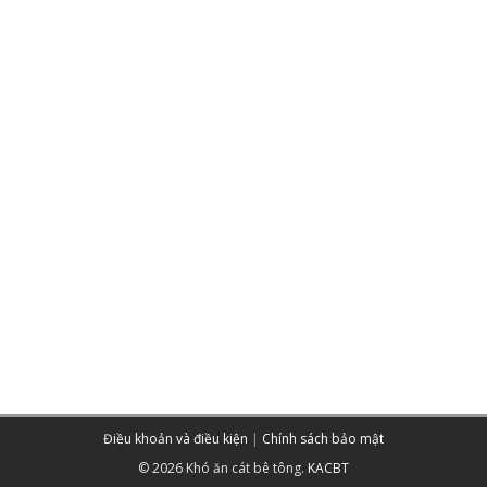
Điều khoản và điều kiện
|
Chính sách bảo mật
© 2026 Khó ăn cát bê tông.
KACBT